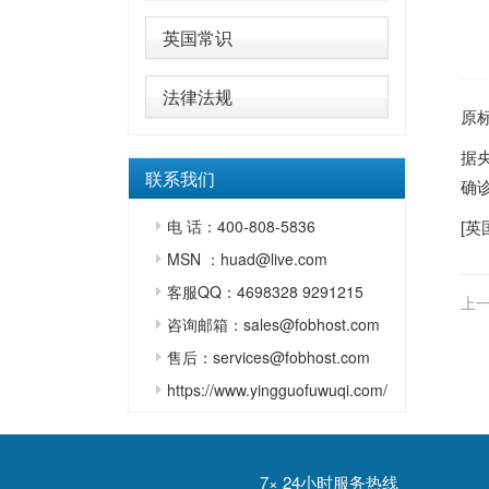
英国常识
法律法规
原
据
联系我们
确诊
电 话：400-808-5836
[
英
MSN ：huad@live.com
客服QQ：4698328 9291215
上一
咨询邮箱：sales@fobhost.com
卫
售后：services@fobhost.com
https://www.yingguofuwuqi.com/
7× 24小时服务热线