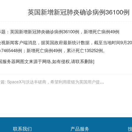
英国新增新冠肺炎确诊病例36100例
标题：
英国
新增新冠肺炎确诊病例36100例，新增死亡病例49例
央视新闻客户端消息，据
英国
政府最新统计数据，截至当地时间9月2
7465448例；新增死亡病例49例，累计死亡135252例。
国服务器
网图文来源于网络,如有侵权,请联系删除]
篇:
SpaceX与沃达丰磋商，希望利用星链为英国用户提供
星宽带服务
联系我们
产品服务