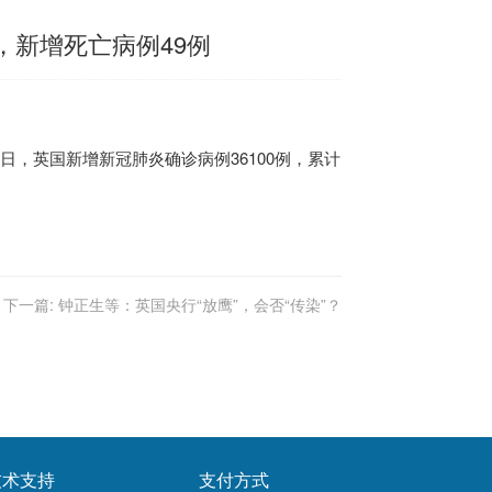
，新增死亡病例49例
0日，
英国
新增新冠肺炎确诊病例36100例，累计
下一篇:
钟正生等：英国央行“放鹰”，会否“传染”？
技术支持
支付方式