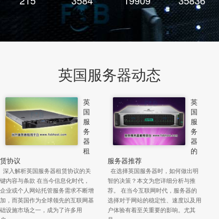
216
3598
19989
35979
英国服务器动态
英
英
国
国
服
服
务
务
器
器
租
的
赁协议
服务器推荐
深入解析英国服务器租赁协议的关
在选择英国服务器时，如何做出明
键内容与条款 在当今信息化时代，
智的决策？本文为您详细分析与推
企业或个人网站托管服务需求不断增
荐。 在当今互联网时代，服务器的
加，而英国作为全球领先的互联网基
选择对于网站的稳定性、速度以及用
础设施市场之一，成为了许多用
户体验有着至关重要的影响。尤其