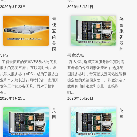
户...
是...
2026年3月23日
2026年3月24日
最
英
便
国
宜
服
的
务
英
器
国
的
VPS
带宽选择
了解最便宜的英国VPS价格与优质
深入探讨选择英国服务器带宽时需
服务的完美平衡 在互联网时代，虚
要考虑的各项因素及策略 在选择英
拟私人服务器（VPS）成为了很多企
国服务器时，带宽是决定网站性能和
业和个人站长进行网站托管、应用开
稳定性的关键因素之一。带宽决定了
发等工作的必备工具。而对于预算
数据传输的速度和容量，直接影
有...
响...
2026年3月25日
2026年3月26日
英
英
国
国