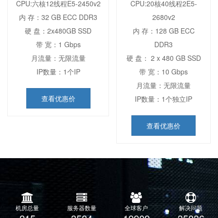
CPU:六核12线程E5-2450v2
CPU:20核40线程2E5-
内 存：32 GB ECC DDR3
2680v2
硬 盘：2x480GB SSD
内 存：128 GB ECC
带 宽：1 Gbps
DDR3
月流量：无限流量
硬 盘： 2 x 480 GB SSD
IP数量：1个IP
带 宽：10 Gbps
月流量：无限流量
查看优惠价
IP数量：1个独立IP
查看优惠价
机房总量
服务器数量
全球客户
解决问题