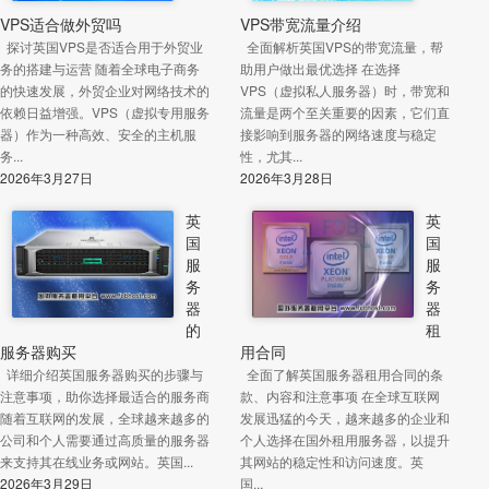
VPS适合做外贸吗
VPS带宽流量介绍
探讨英国VPS是否适合用于外贸业
全面解析英国VPS的带宽流量，帮
务的搭建与运营 随着全球电子商务
助用户做出最优选择 在选择
的快速发展，外贸企业对网络技术的
VPS（虚拟私人服务器）时，带宽和
依赖日益增强。VPS（虚拟专用服务
流量是两个至关重要的因素，它们直
器）作为一种高效、安全的主机服
接影响到服务器的网络速度与稳定
务...
性，尤其...
2026年3月27日
2026年3月28日
英
英
国
国
服
服
务
务
器
器
的
租
服务器购买
用合同
详细介绍英国服务器购买的步骤与
全面了解英国服务器租用合同的条
注意事项，助你选择最适合的服务商
款、内容和注意事项 在全球互联网
随着互联网的发展，全球越来越多的
发展迅猛的今天，越来越多的企业和
公司和个人需要通过高质量的服务器
个人选择在国外租用服务器，以提升
来支持其在线业务或网站。英国...
其网站的稳定性和访问速度。英
2026年3月29日
国...