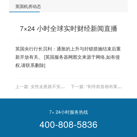
英国机房动态
7×24 小时全球实时财经新闻直播
英国
央行行长贝利：通胀的上升与封锁措施结束后重
新开放有关。 [
英国服务器
网图文来源于网络,如有侵
权,请联系删除]
上一篇:
女性走夜路不安
下一篇:
“剥夺前首相布莱尔
全？英国奇葩新招：无人机
爵位”在英国持续发酵，请愿
护航，关键时刻用光吓退张
者已达100万！
三
7× 24小时服务热线
400-808-5836