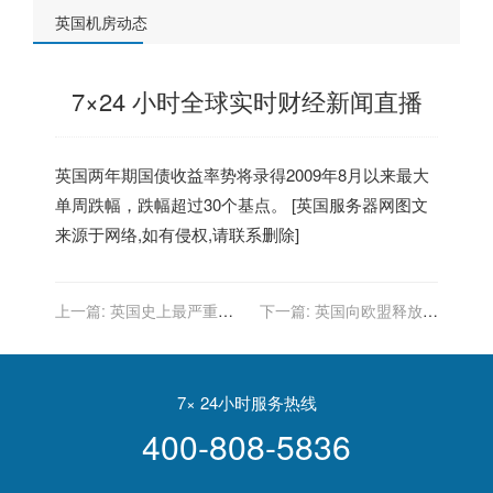
英国机房动态
7×24 小时全球实时财经新闻直播
英国
两年期国债收益率势将录得2009年8月以来最大
单周跌幅，跌幅超过30个基点。 [
英国服务器
网图文
来源于网络,如有侵权,请联系删除]
上一篇:
英国史上最严重恋
下一篇:
英国向欧盟释放缓
尸癖案：男子杀害两女子并
和信号：暂时不动用紧急条
性虐待数十具尸体
款
7× 24小时服务热线
400-808-5836