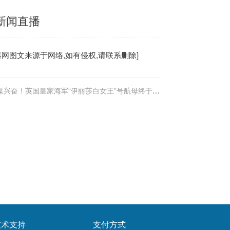
经新闻直播
器
网图文来源于网络,如有侵权,请联系删除]
媒兴奋！英国皇家海军“伊丽莎白女王”号航母终于到
了
技术支持
支付方式