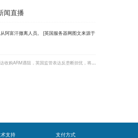
经新闻直播
从阿富汗撤离人员。 [
英国服务器
网图文来源于
达收购ARM遇阻，英国监管表达反垄断担忧，将进
行第二阶段审查
技术支持
支付方式