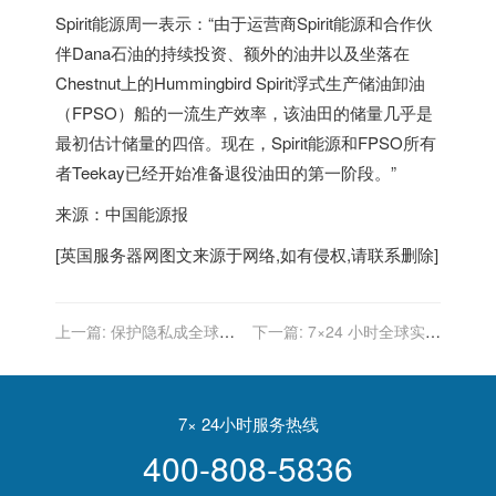
Spirit能源周一表示：“由于运营商Spirit能源和合作伙
伴Dana石油的持续投资、额外的油井以及坐落在
Chestnut上的Hummingbird Spirit浮式生产储油卸油
（FPSO）船的一流生产效率，该油田的储量几乎是
最初估计储量的四倍。现在，Spirit能源和FPSO所有
者Teekay已经开始准备退役油田的第一阶段。”
来源：中国能源报
[
英国服务器
网图文来源于网络,如有侵权,请联系删除]
上一篇:
保护隐私成全球趋
下一篇:
7×24 小时全球实时
势，英国政府为何“逆流”放
财经新闻直播
松数据监管？
7× 24小时服务热线
400-808-5836