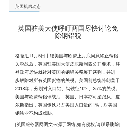
英国机房动态
英国驻美大使呼吁两国尽快讨论免
除钢铝税
格隆汇11月5日丨继美国与欧盟上月底同意终止钢铝
关税战后，
英国
驻美国大使皮尔斯周四公开要求，拜
登政府尽快就针对
英国
的钢铝关税展开谈判，并进一
步解除对所有
英国
货物的关税。美国前总统特朗普于
2018年，分别对入口铝、钢铁征10%、25%的关税。
美国与欧盟钢铝停战后，
英国
、日本亦可望跟从。皮
尔斯指出，
英国
钢铁只占美国入口量的1%，对美国
钢铁业不构成威胁。
[
英国服务器
网图文来源于网络,如有侵权,请联系删除]