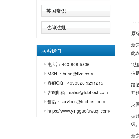
英国常识
法律法规
原
新
联系我们
此
电 话：400-808-5836
“
拉
MSN ：huad@live.com
客服QQ：4698328 9291215
路
咨询邮箱：sales@fobhost.com
开
售后：services@fobhost.com
英
https://www.yingguofuwuqi.com/
据
级
新