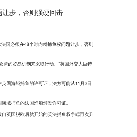
题让步，否则强硬回击
求法国必须在48小时内就捕鱼权问题让步，否则
欧盟的贸易机制来采取行动。”
英国
外交大臣特
在
英国
海域捕鱼的许可证，法方可能从11月2日
国
海域捕鱼的法国渔船颁发许可证。
致自
英国
脱欧后就开始的英法捕鱼权争端再次升