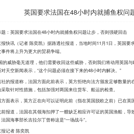
英国要求法国在48小时内就捕鱼权问
标题：
英国
要求法国在48小时内就捕鱼权问题让步，否则强硬回击
京报快讯（记者 陈奕凯）据路透社报道，当地时间11月1日，
英国
要
次事件将上升为更大的贸易争端。
法国的威胁毫无道理，他们需要收回这些威胁，否则我们将动用
英国
与
斯对天空新闻表示，“这个问题必须在接下来的48小时内解决。”
透社的报道称，法国方面此前表示，英方拒绝向法方颁发足够数量的
始采取针对性措施，包括加强对两国来往货车、船运的检查。
国
方面表示，英方正在向可以证明此前（指在
英国
脱欧之前）已在
英
此前报道，法国在其领海扣押了一艘缺乏相应许可证的
英国
渔船，导
。法国海事部长吉拉尔丁曾称这是“一场战斗”。
京报记者 陈奕凯