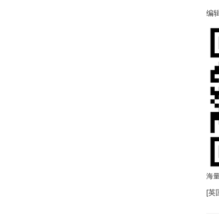
编辑
海
[
英