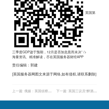
英国第
三季度GDP逊于预期，12月是否加息悬而未决” />
海量资讯、精准解读，尽在
英国服务器
财经APP
责任编辑：郭建
[
英国服务器
网图文来源于网络,如有侵权,请联系删除]
上一篇:
俄媒：英国侦察机
下一篇:
英国三议员“醉酒劳
抵近克里米亚，俄军紧急出
军”出丑，有人喝到用轮
动苏-30战机拦截
椅“运出”机场