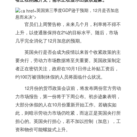
英国第三季度GDP逊于预期，12月是否加息
悬而未决”>
官员们上周警告称，未来几个月，利率将不得不
上升，以使通胀保持在2%的目标水平。随后，市场
几乎完全消化了12月加息的预期。
英国
央行是否会成为疫情以来首个收紧政策的主
要央行，劳动力市场数据将至关重要。
英国
政策制定
者正在密切关注，政府在10月1日停止补贴工资后，
约100万被强制休假的人员将面临什么状况。
12月份的货币政策会议前，将发布两份官方劳动
力市场报告，第一份将于下周公布。初步迹象表明，
大部分休假的人在10月份重新开始工作。若确实如
此，则暗示劳动力市场仍吃紧，而这正是
英国
央行所
担心的。
英国
央行担心，若不加以控制（加息），工
资和物价可能螺旋式上升。