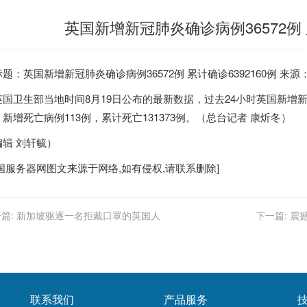
英国新增新冠肺炎确诊病例36572例 累
标题：
英国
新增新冠肺炎确诊病例36572例 累计确诊6392160例 来
英国
卫生部当地时间8月19日公布的最新数据，过去24小时
英国
新增新
新增死亡病例113例，累计死亡131373例。（总台记者 康炘冬）
编辑 刘轩毓）
国服务器
网图文来源于网络,如有侵权,请联系删除]
篇:
新加坡驱逐一名拒戴口罩的英国人
下一篇:
震
联系我们
产品服务