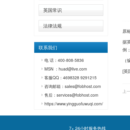
英国常识
法律法规
原
据
联系我们
例；
电 话：400-808-5836
（
MSN ：huad@live.com
[
英
客服QQ：4698328 9291215
咨询邮箱：sales@fobhost.com
上一
售后：services@fobhost.com
https://www.yingguofuwuqi.com/
7× 24小时服务热线