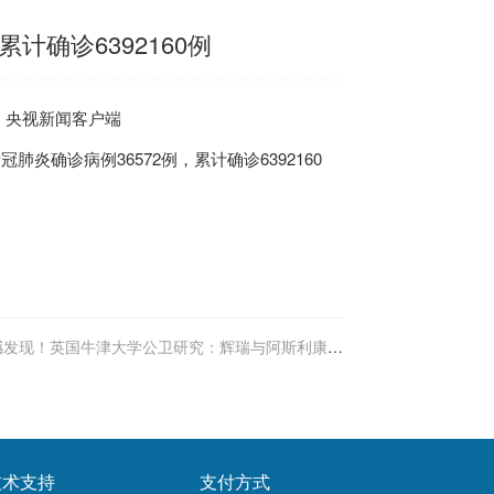
计确诊6392160例
源：央视新闻客户端
冠肺炎确诊病例36572例，累计确诊6392160
撼发现！英国牛津大学公卫研究：辉瑞与阿斯利康疫
苗对抗Delta有效性 3个月内降低不到70%
技术支持
支付方式