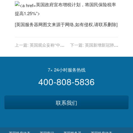
英国政府宣布增税计划，将国民保险税率
提高1.25%”>
[
英国服务器
网图文来源于网络,如有侵权,请联系删除]
上一篇:
英国观众妄称“中国
下一篇:
英国新增新冠肺炎
要接管世界” 被前议员怼到
确诊病例37489例，新增死
语无伦次
亡病例209例
7× 24小时服务热线
400-808-5836
联系我们
英国机房动态
英国常识
英国服务器
英国机房动态