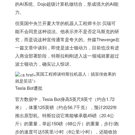
的AI系统、Dojo超级计算机做结合，形成强大的AI能
力。
但
英国
中央兰开夏大学的机器人工程师卡尔·贝瑞可
能不会同意这种说法。他表示并不是否定马斯克的研
究，而是说这种宣传通常是夸大的。外媒Theverge在
一篇文章中谈到，即使是波士顿动力，目前也没有进
入商业部署阶段，特斯拉刚刚进入这一领域就要超过
波士顿动力，确实让人惊讶。
英国工程师谈特斯拉机器人：搞宣传效果的
就是笑话”>
Tesla Bot遭批
官方数据中，Tesla Bot身高5英尺8英寸（约合1.72
米），体重125英镑（约合56.7千克），预计2022年
推出原型机。特斯拉说它将能够承载45磅（20.4公
斤）的重量，举起150磅（68公斤）的重量，步行/跑
步的速度可达5英里/小时（8公里/小时），还能收拾