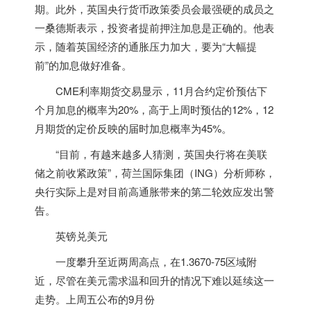
期。此外，
英国
央行货币政策委员会最强硬的成员之
一桑德斯表示，投资者提前押注加息是正确的。他表
示，随着
英国
经济的通胀压力加大，要为“大幅提
前”的加息做好准备。
CME利率期货交易显示，11月合约定价预估下
个月加息的概率为20%，高于上周时预估的12%，12
月期货的定价反映的届时加息概率为45%。
“目前，有越来越多人猜测，
英国
央行将在美联
储之前收紧政策”，荷兰国际集团（ING）分析师称，
央行实际上是对目前高通胀带来的第二轮效应发出警
告。
英镑兑美元
一度攀升至近两周高点，在1.3670-75区域附
近，尽管在美元需求温和回升的情况下难以延续这一
走势。上周五公布的9月份