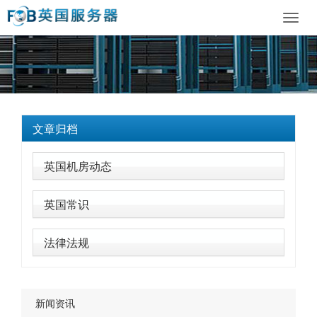
Toggl
navig
文章归档
英国机房动态
英国常识
法律法规
新闻资讯