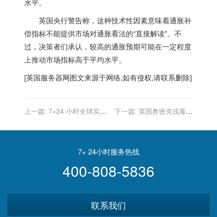
水平。
英国
央行警告称，这种技术性因素意味着通胀补
偿指标不能提供市场对通胀看法的“直接解读”。不
过，决策者们承认，较高的通胀预期可能在一定程度
上推动市场指标高于平均水平。
[
英国服务器
网图文来源于网络,如有侵权,请联系删除]
上一篇:
7×24 小时全球实时
下一篇:
英国奥密克戎毒株
财经新闻直播
感染病例超6万例
7× 24小时服务热线
400-808-5836
联系我们