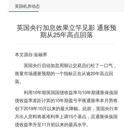
英国机房动态
英国央行加息效果立竿见影 通胀预
期从25年高点回落
本文源自:金融界
英国
央行启动加息周期让交易员们松了一口气，
衡量市场通胀预期的一个指标正在从逾20年高点回
落。
利用10年期
英国
国债收益率与10年期通胀保值国
债收益率差距计算的10年期盈亏平衡通胀率本月势将
创下2019年10月以来的最大降幅。此前，
英国
央行本
月出人意料将基准利率上调15个基点，且通胀保值国
债收益率升至11月初以来的最高水平。