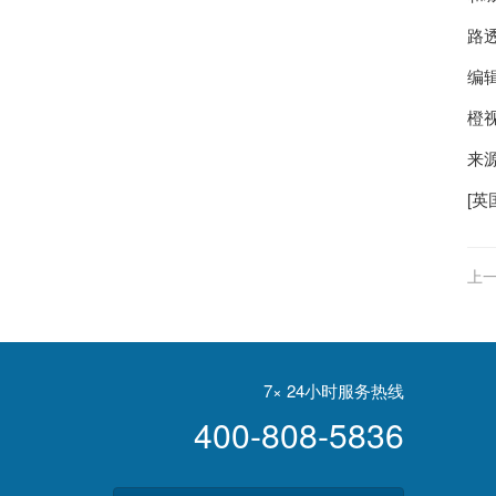
路透
编辑 
橙
来
[
英
上一
7× 24小时服务热线
400-808-5836