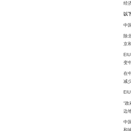
经
以
中
除
京
E
变
在中
减
EI
“
边
中国
和