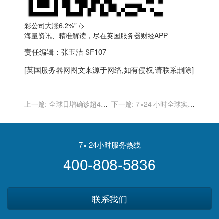
彩公司大涨6.2%” />
海量资讯、精准解读，尽在
英国服务器
财经APP
责任编辑：张玉洁 SF107
[
英国服务器
网图文来源于网络,如有侵权,请联系删除]
上一篇:
全球日增确诊超49
下一篇:
7×24 小时全球实时
万例 英国演员“卷福”自曝此
财经新闻直播
前感染新冠
7× 24小时服务热线
400-808-5836
联系我们