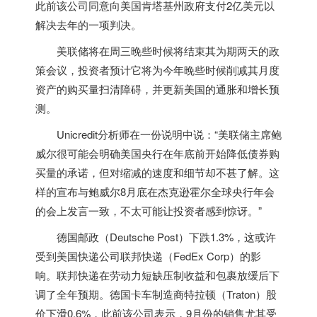
此前该公司同意向美国肯塔基州政府支付2亿美元以
解决去年的一项判决。
美联储将在周三晚些时候将结束其为期两天的政
策会议，投资者预计它将为今年晚些时候削减其月度
资产的购买量扫清障碍，并更新美国的通胀和增长预
测。
Unicredit分析师在一份说明中说：“美联储主席鲍
威尔很可能会明确美国央行在年底前开始降低债券购
买量的承诺，但对缩减的速度和细节却不甚了解。这
样的宣布与鲍威尔8月底在杰克逊霍尔全球央行年会
的会上发言一致，不太可能让投资者感到惊讶。”
德国邮政（Deutsche Post）下跌1.3%，这或许
受到美国快递公司联邦快递（FedEx Corp）的影
响。联邦快递在劳动力短缺压制收益和包裹放缓后下
调了全年预期。德国卡车制造商特拉顿（Traton）股
价下滑0.6%，此前该公司表示，9月份的销售尤其受