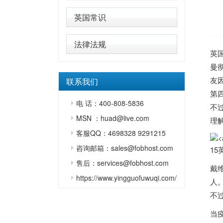
英国常识
法律法规
英
曼
友
联系我们
第
电 话：400-808-5836
不
MSN ：huad@live.com
理
客服QQ：4698328 9291215
咨询邮箱：sales@fobhost.com
15
售后：services@fobhost.com
戴
https://www.yingguofuwuqi.com/
人
不
当