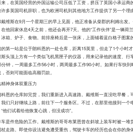
看来，在
英国
经营的外国运输公司压低了工资，挤压了
英国
小承运商
致许多
英国
司机辞职，也为欧洲司机到其他地方工作提供了另一个理
和戴维斯在9月一个星期三的早上见面，他正准备从柴郡的利姆出发。他
。在他回家休息4天之前，他还会再开7天。他的“工作伙伴”是一辆
：冰箱、炉子、食物。前排座椅后是一张床，上面铺着蓝白格子图案
们的第一站是位于朗科恩的一处仓库，距离15英里，但走了1个小时
维斯头顶上方有一个类似飞机黑匣子的仪器，用来记录他的速度、行
45分钟，一周最多工作56小时，两周最多工作90小时。如果行车快
息，否则可能面临高额罚款。
临精神身体双重压力
朗科恩的仓库卸完货，我们重新进入高速路。戴维斯一直没吃早餐，
。我们只好继续上路，前往下一个服务区。不过，在那里他接到一个
，“他们试着给他恢复心跳，但没成功”。
卡车是件危险的工作。戴维斯的哥哥布莱恩曾在斜坡上装车时被一堆
拐杖走路。即使你设法避免遭受重伤，驾驶卡车的经历也会在你的身