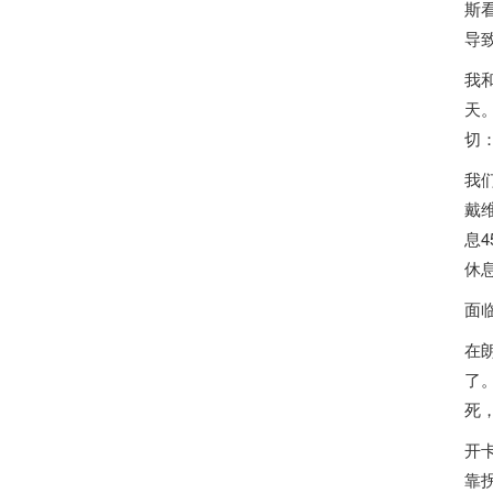
斯
导
我
天
切
我
戴
息
休
面
在
了
死
开
靠