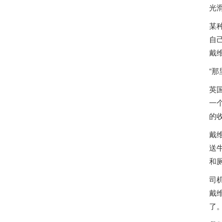
光
某
自
戴
“那
英
一
的
戴
送
和
司
戴
了