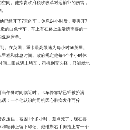
的空间。他指责政府税收改革对运输业的伤害，
由。
已经开了7天的车，休息24小时后，要再开7
荷兰造的白色卡车，车上有在路上生活所需要的一
的亚麻床单。
才到。在
英国
，重卡最高限速为每小时56英里。
车里程和休息时间。政府规定他每4个半小时休
到时间上限或遇上堵车，司机别无选择，只能就地
可当午餐时间临近时，卡车停靠站已经被挤满
电话：一个他认识的司机因心脏病发作而猝
货盘压住，被困1个多小时，差点死了，现在要
体和精神上留下印记。戴维斯右手拇指上有一个