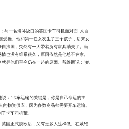
面：与一名填补缺口的
英国
卡车司机面对面 来自
屡屡受挫。他和第一任女友生了三个孩子，后来女
来自法国，突然有一天带着所有家具消失了。当
感情也没有维系很久，原因依然是他总不在家。
就是他们至今仍在一起的原因。戴维斯说：“她
他说：“卡车运输的关键是，你是自己命运的主
人的物资供应，因为多数商品都需要开车运输。
剧了卡车司机荒。
。
英国
正式脱欧后，又有更多人这样做。在戴维