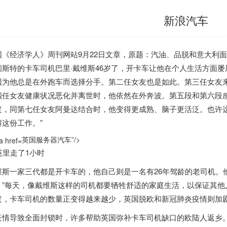
新浪汽车
国
《经济学人》周刊网站9月22日文章，原题：汽油、品脱和意大利
彻斯特的卡车司机巴里·戴维斯46岁了，开卡车让他在个人生活方面
因为他总是在外跑车而选择分手。第二任女友也是如此。第三任女友
四任女友健康状况恶化并离世时，他依然在外奔波。第五段和第六段
过，同第七任女友阿曼达结合时，他变得更成熟、脑子更活泛。也许这
解这份工作。”
英国服务器汽车”/>
英里走了1小时
维斯一家三代都是开卡车的，他自己则是一名有26年驾龄的老司机。
。”每天，像戴维斯这样的司机都要牺牲舒适的家庭生活，以保证其他
过，卡车司机的数量正变得越来越少，
英国
脱欧和新冠肺炎疫情则加
疫情导致全面封锁时，许多帮助
英国
弥补卡车司机缺口的欧陆人返乡