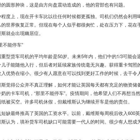
滑的圆形肿块，这是由方向盘震动造成的，他的背部也有问题。
种程度上，现在开卡车比以往任何时候都更孤独。司机们仍然会利用
己的世界恢复正常。但现在每个人似乎都很匆忙，处在压力下，花在
维斯就会出现幽居症。
里不能停车”
国
重型货车司机的平均年龄是50岁。未来5年内，他们中的1/3可能
个儿子能随他入行，但后者对延续家族传统毫无兴趣。获得重卡驾照
收入优势在缩小。很少有人愿意在可以找到更好工作的时候，去干令
维斯觉得公众并不真正理解，如何才能让
英国
每天都有充足的物资储
牛奶的卡车司机，“那里不能停车”。疫情期间，他希望人们不再想当
厕纸被买空。许多司机休假，但戴维斯认为继续开车是他的责任。
机短缺最终推高了
英国
的工资水平。以前，戴维斯每周税后收入600
维斯认为，填补货车司机缺口可能需要一代人的时间。很少有人想成为
。