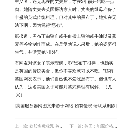
主义者，遇见现在的丈夫后，才在3年前开始吃一点
肉。她随丈夫去
英国
探访家人时，丈夫的继母准备了
丰盛的英式传统料理，但对其中的黑布丁，她实在无
法下咽，因为觉得“恶心”。
据报道，黑布丁由猪血或牛血掺上猪油或牛油以及燕
麦等谷物制作而成。在反复劝说未果后，她的婆婆很
生气，并谴责她“排外”。
有网友对该女子表示理解，称“黑布丁很棒，也确实
是
英国
的传统美食，但你不喜欢就可以不吃。”还有
英国
网友表示，他们自己也不爱吃黑布丁。但也有人
认为，这名美国女子可能对英式料理有误解。（尤
兴）
[
英国服务器
网图文来源于网络,如有侵权,请联系删除]
上一篇:
欧股多数收涨 英国
下一篇:
英国：能源价格将
富时100指数跌0.07%
长期维持高位 警告相关行业